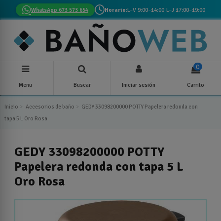
WhatsApp 673 573 654
Horario:
L–V 9:00–14:00
·
L–J 17:00–19:00
0
Menu
Buscar
Iniciar sesión
Carrito
Inicio
Accesorios de baño
GEDY 33098200000 POTTY Papelera redonda con
tapa 5 L Oro Rosa
GEDY 33098200000 POTTY
Papelera redonda con tapa 5 L
Oro Rosa