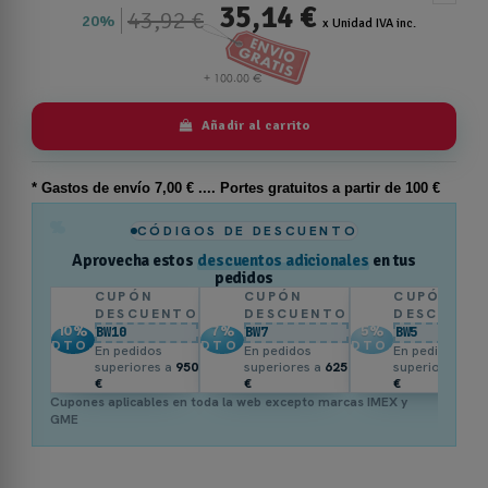
35,14 €
43,92 €
20%
x Unidad IVA inc.
Añadir al carrito
* Gastos de
envío
7,00 € .... Portes gratuitos a partir de 100 €
%
CÓDIGOS DE DESCUENTO
Aprovecha estos
descuentos adicionales
en tus
pedidos
CUPÓN
CUPÓN
CUPÓN
DESCUENTO
DESCUENTO
DESCUENT
10
%
7
%
5
%
BW10
BW7
BW5
DTO.
DTO.
DTO.
En pedidos
En pedidos
En pedidos
superiores a
950
superiores a
625
superiores a
3
€
€
€
Cupones aplicables en toda la web excepto marcas IMEX y
GME