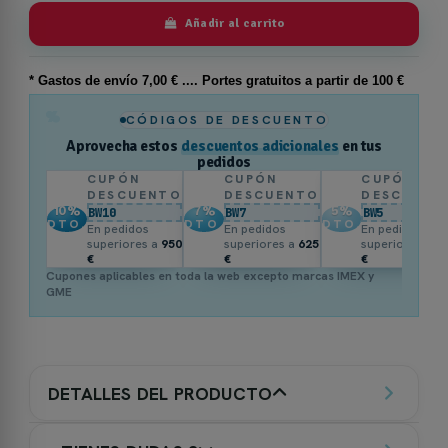
Añadir al carrito
* Gastos de
envío
7,00 € .... Portes gratuitos a partir de 100 €
%
CÓDIGOS DE DESCUENTO
Aprovecha estos
descuentos adicionales
en tus
pedidos
CUPÓN
CUPÓN
CUPÓN
DESCUENTO
DESCUENTO
DESCUENT
10
%
7
%
5
%
BW10
BW7
BW5
DTO.
DTO.
DTO.
En pedidos
En pedidos
En pedidos
superiores a
950
superiores a
625
superiores a
3
€
€
€
Cupones aplicables en toda la web excepto marcas IMEX y
GME
DETALLES DEL PRODUCTO