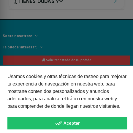
¿ TIENES DUDAS ?
Sobre nosotros:
Te puede interesar:
Solicitar estado de mi pedido
Contacta con nosotros:
Usamos cookies y otras técnicas de rastreo para mejorar
tu experiencia de navegación en nuestra web, para
Siguenos
mostrarte contenidos personalizados y anuncios
adecuados, para analizar el tráfico en nuestra web y
Cancelar o devolver un pedido
para comprender de donde llegan nuestros visitantes.
done_all
Aceptar