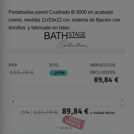
Portatoallas pared Cuadrado B-3000 en acabado
cromo, medida 11x53x22 cm, sistema de fijacion con
tornillos y fabricado en laton.
PVP
DTO.
IMPUESTOS
119,79 €
INCLUIDOS
-25%
89,84 €
89,84 €
119,79 €
25%
x Unidad IVA inc.