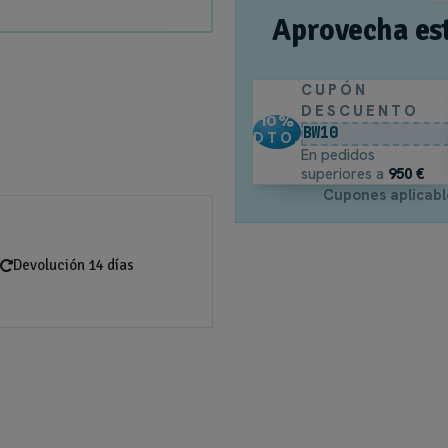
Aprovecha es
CUPÓN
DESCUENTO
10
%
BW10
DTO.
En pedidos
superiores a
950 €
Cupones aplicabl
Devolución 14 días