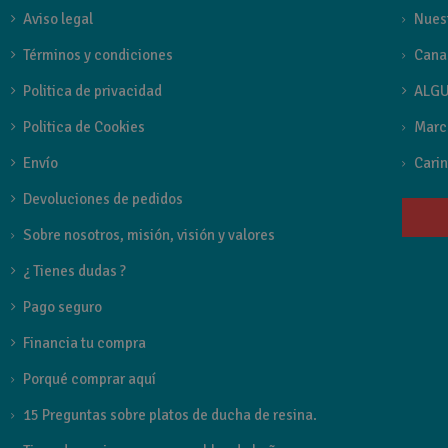
Aviso legal
Nues
TIPOS PARA COLORES
Términos y condiciones
Cana
Griferia
Politica de privacidad
ALGU
Politica de Cookies
Marc
FAMILIA GRIFO
Envío
Carin
Pisa de Imex
Devoluciones de pedidos
Sobre nosotros, misión, visión y valores
Referencia
BDP048-2BGM
¿ Tienes dudas ?
Pago seguro
Financia tu compra
Porqué comprar aquí
15 Preguntas sobre platos de ducha de resina.