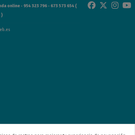
da online - 954 323 796 - 673 573 654 (
 )
eb.es