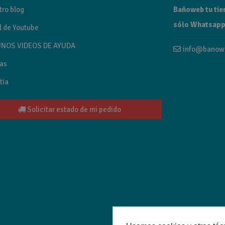
tro blog
Bañoweb tu tien
sólo Whatsapp
l de Youtube
NOS VIDEOS DE AYUDA
info@banow
as
tia
Solicitar estado de mi pedido