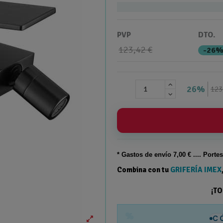
PVP
DTO.
123,42 €
-26
26%
123
* Gastos de
envío
7,00 € .... Porte
Combina con tu
GRIFERÍA IMEX
¡T
%
C