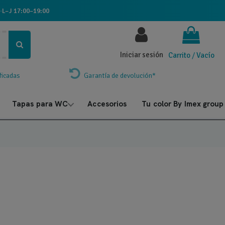
·
L–J 17:00–19:00
Iniciar sesión
Carrito
/
Vacío
ficadas
Garantía de devolución*
Tapas para WC
Accesorios
Tu color By Imex group