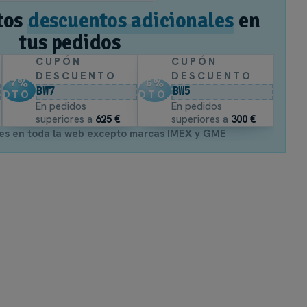
tos
descuentos adicionales
en
tus pedidos
CUPÓN
CUPÓN
DESCUENTO
DESCUENTO
7
%
5
%
BW7
BW5
DTO.
DTO.
En pedidos
En pedidos
superiores a
625 €
superiores a
300 €
es en toda la web excepto marcas IMEX y GME