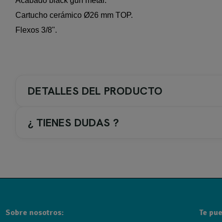
Acabado black gun metal.
Cartucho cerámico Ø26 mm TOP.
Flexos 3/8".
DETALLES DEL PRODUCTO
¿ TIENES DUDAS ?
COLOR GRIFERIA / ACC.
4-. Black gun metal
TIPO DE GRIFERIA
Sobre nosotros:
Te pue
Grifo de bidé