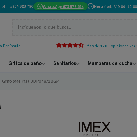
954 323 796
eléfono
WhatsApp 673 573 654
Horario:
L–V 9:00–14:00
la Península
Más de 1700 opiniones veri
Grifos de baño
Sanitarios
Mamparas de ducha
Grifo bide Pisa BDP048/2BGM
M