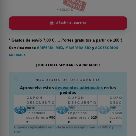
Añadir al carrito
* Gastos de
envío
7,00 € .... Portes gratuitos a partir de 100 €
Combina con tu
GRIFERÍA IMEX
,
MAMPARA SBX
y
ACCESORIOS
MEDIMEX.
¡TODO EN EL SIMILARES ACABADOS!
%
CÓDIGOS DE DESCUENTO
Aprovecha estos
descuentos adicionales
en tus
pedidos
CUPÓN
CUPÓN
CUPÓN
DESCUENTO
DESCUENTO
DESCUENT
10
%
7
%
5
%
BW10
BW7
BW5
DTO.
DTO.
DTO.
En pedidos
En pedidos
En pedidos
superiores a
950
superiores a
625
superiores a
3
€
€
€
Cupones aplicables en toda la web excepto marcas IMEX y
GME