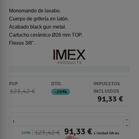
Monomando de lavabo.
Cuerpo de grifería en latón.
Acabado black gun metal.
Cartucho cerámico Ø26 mm TOP.
Flexos 3/8".
PVP
DTO.
IMPUESTOS
123,42 €
INCLUIDOS
-26%
91,33 €
91,33 €
123,42 €
26%
x Unidad IVA inc.