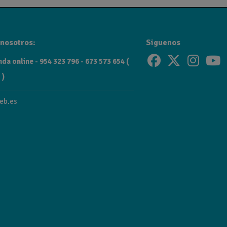
nosotros:
Siguenos
da online - 954 323 796 - 673 573 654 (
 )
eb.es