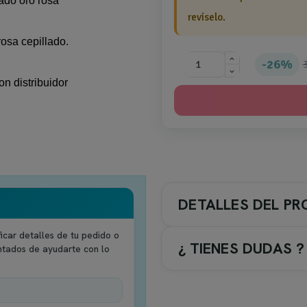
ado oro rosa
revíselo.
osa cepillado.
26%
n distribuidor
DETALLES DEL P
icar detalles de tu pedido o
¿ TIENES DUDAS ?
ntados de ayudarte con lo
COLOR GRIFERIA / ACC.