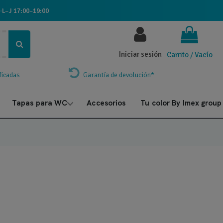
·
L–J 17:00–19:00
Iniciar sesión
Carrito
/
Vacío
ficadas
Garantía de devolución*
Tapas para WC
Accesorios
Tu color By Imex group