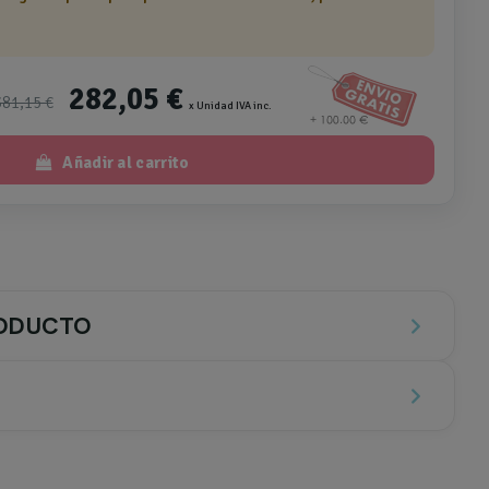
282,05 €
381,15 €
x Unidad IVA inc.
Añadir al carrito
RODUCTO