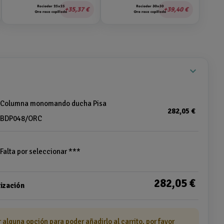
35,37 €
39,40 €
expand_more
Columna monomando ducha Pisa
282,05 €
BDP048/ORC
Falta por seleccionar ***
282,05 €
ización
r alguna opción para poder añadirlo al carrito, por favor