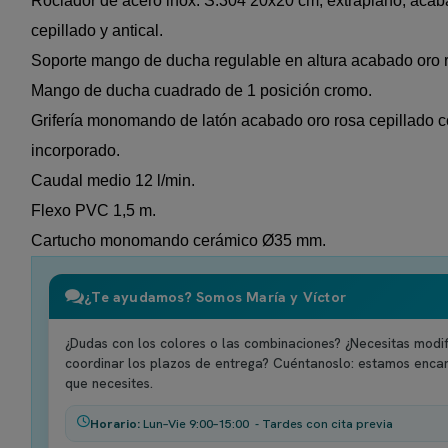
Rociador de acero inox. S.304 20x20 cm, extraplano, acab
cepillado y antical.
Soporte mango de ducha regulable en altura acabado oro r
Mango de ducha cuadrado de 1 posición cromo.
Grifería monomando de latón acabado oro rosa cepillado co
incorporado.
Caudal medio 12 l/min.
Flexo PVC 1,5 m.
Cartucho monomando cerámico Ø35 mm.
¿Te ayudamos? Somos María y Víctor
¿Dudas con los colores o las combinaciones? ¿Necesitas modif
coordinar los plazos de entrega? Cuéntanoslo: estamos enca
que necesites.
Horario:
Lun–Vie 9:00–15:00 - Tardes con cita previa