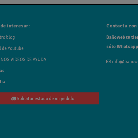
de interesar:
Contacta con 
tro blog
Bañoweb tu tien
sólo Whatsapp
l de Youtube
NOS VIDEOS DE AYUDA
info@banow
as
tia
Solicitar estado de mi pedido