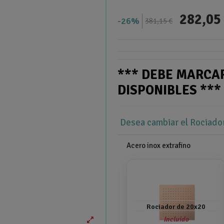
282,05
26%
381,15 €
*** DEBE MARCA
DISPONIBLES **
Desea cambiar el Rociado
Acero inox extrafino
Rociador de 20x20
Incluido