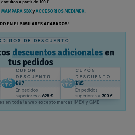
s gratuitos a partir de 100 €
,
MAMPARA SBX
y
ACCESORIOS MEDIMEX.
ODO EN EL SIMILARES ACABADOS!
ÓDIGOS DE DESCUENTO
tos
descuentos adicionales
en
tus pedidos
CUPÓN
CUPÓN
DESCUENTO
DESCUENTO
7
%
5
%
BW7
BW5
DTO.
DTO.
En pedidos
En pedidos
superiores a
625 €
superiores a
300 €
es en toda la web excepto marcas IMEX y GME