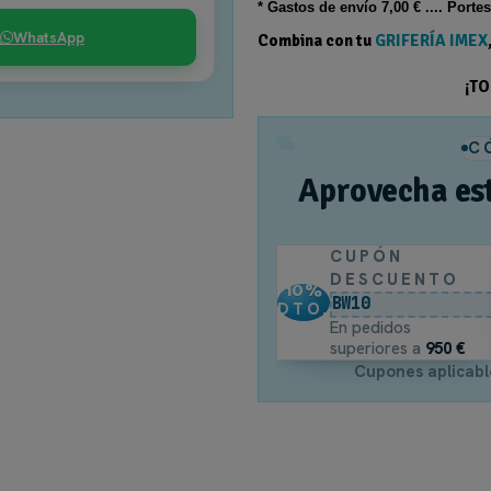
* Gastos de
envío
7,00 € .... Porte
6-. Oro rosa cepillado
WhatsApp
Combina con tu
GRIFERÍA IMEX
TIPO DE GRIFERIA
¡T
1.- Barra Ducha monomando
%
C
TIPOS PARA COLORES
Aprovecha es
Griferia
CUPÓN
FAMILIA GRIFO
DESCUENTO
10
%
BW10
DTO.
Pisa de Imex
En pedidos
superiores a
950 €
Cupones aplicabl
Referencia
BDP048/ORC