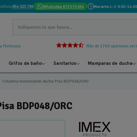
954 323 796
eléfono
WhatsApp 673 573 654
Horario:
L–V 9:00–14:00
la Península
Más de 1700 opiniones veri
Grifos de baño
Sanitarios
Mamparas de ducha
Columna monomando ducha Pisa BDP048/ORC
Pisa BDP048/ORC