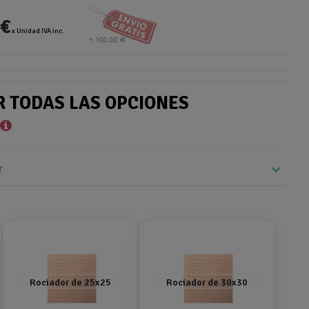
 €
x Unidad IVA inc.
R TODAS LAS OPCIONES
*
r
expand_more
Rociador de 25x25
Rociador de 30x30