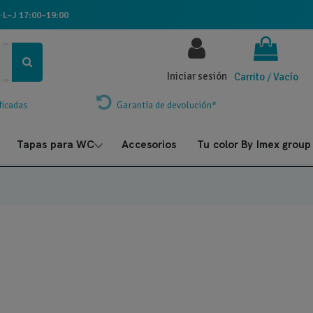
·
L–J 17:00–19:00
Iniciar sesión
Carrito
/
Vacío
ficadas
Garantía de devolución*
Tapas para WC
Accesorios
Tu color By Imex group