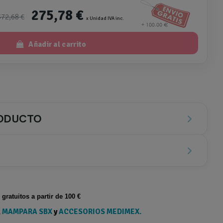
275,78 €
372,68 €
x Unidad IVA inc.
Añadir al carrito
RODUCTO
s gratuitos a partir de 100 €
,
MAMPARA SBX
y
ACCESORIOS MEDIMEX.