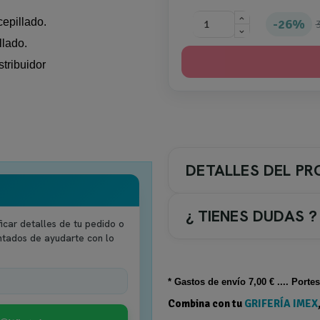
epillado.
26%
llado.
tribuidor
DETALLES DEL P
¿ TIENES DUDAS ?
icar detalles de tu pedido o
ntados de ayudarte con lo
COLOR GRIFERIA / ACC.
* Gastos de
envío
7,00 € .... Porte
5-. Oro cepillado
Combina con tu
GRIFERÍA IMEX