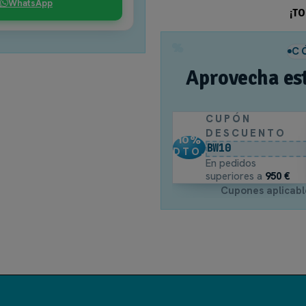
WhatsApp
TIPO DE GRIFERIA
¡T
1.- Barra Ducha monomando
%
C
TIPOS PARA COLORES
Aprovecha es
Griferia
CUPÓN
FAMILIA GRIFO
DESCUENTO
10
%
BW10
DTO.
Pisa de Imex
En pedidos
superiores a
950 €
Cupones aplicabl
Referencia
BDP048/OC