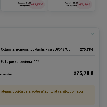
35,37 €
39,40 €
expand_more
Columna monomando ducha Pisa BDP048/OC
275,78 €
Falta por seleccionar ***
275,78 €
ización
r alguna opción para poder añadirlo al carrito, por favor