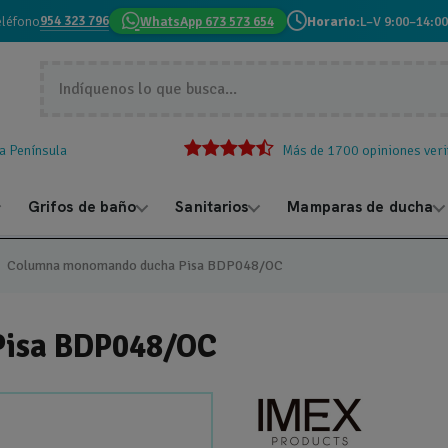
954 323 796
eléfono
WhatsApp 673 573 654
Horario:
L–V 9:00–14:00
la Península
Más de 1700 opiniones veri
Grifos de baño
Sanitarios
Mamparas de ducha
Columna monomando ducha Pisa BDP048/OC
Pisa BDP048/OC