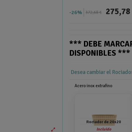
275,78
26%
372,68 €
*** DEBE MARCA
DISPONIBLES **
Desea cambiar el Rociado
Acero inox extrafino
Rociador de 20x20
Incluido