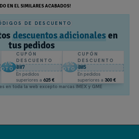
ODO EN EL SIMILARES ACABADOS!
ÓDIGOS DE DESCUENTO
tos
descuentos adicionales
en
tus pedidos
CUPÓN
CUPÓN
DESCUENTO
DESCUENTO
7
%
5
%
BW7
BW5
DTO.
DTO.
En pedidos
En pedidos
superiores a
625 €
superiores a
300 €
es en toda la web excepto marcas IMEX y GME