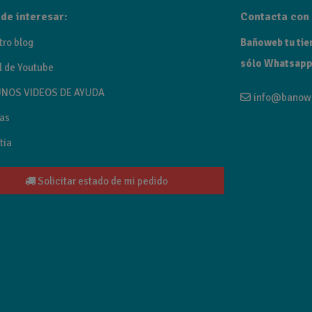
de interesar:
Contacta con 
tro blog
Bañoweb tu tien
sólo Whatsapp
l de Youtube
NOS VIDEOS DE AYUDA
info@banow
as
tia
Solicitar estado de mi pedido