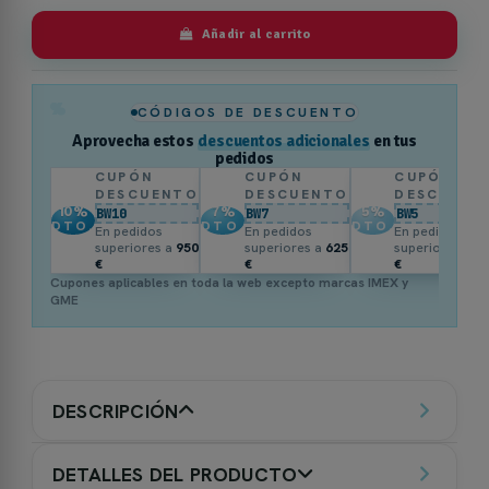
Añadir al carrito
%
CÓDIGOS DE DESCUENTO
Aprovecha estos
descuentos adicionales
en tus
pedidos
CUPÓN
CUPÓN
CUPÓN
DESCUENTO
DESCUENTO
DESCUENT
10
%
7
%
5
%
BW10
BW7
BW5
DTO.
DTO.
DTO.
En pedidos
En pedidos
En pedidos
superiores a
950
superiores a
625
superiores a
3
€
€
€
Cupones aplicables en toda la web excepto marcas IMEX y
GME
DESCRIPCIÓN
DETALLES DEL PRODUCTO